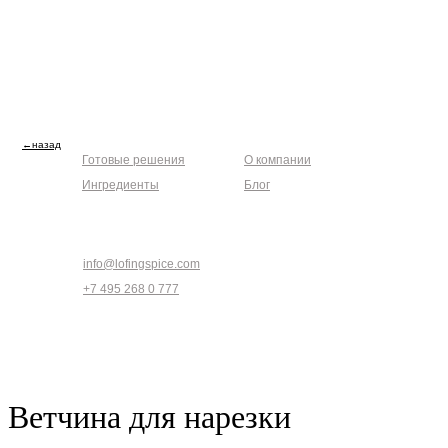
Каталоги
Клиентам
←назад
Готовые решения
О компании
Ингредиенты
Блог
Связаться
info@lofingspice.com
+7 495 268 0 777
Ветчина для нарезки