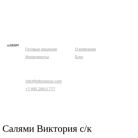
Каталоги
Клиентам
←назад
Готовые решения
О компании
Ингредиенты
Блог
Связаться
info@lofingspice.com
+7 495 268 0 777
Салями Виктория с/к