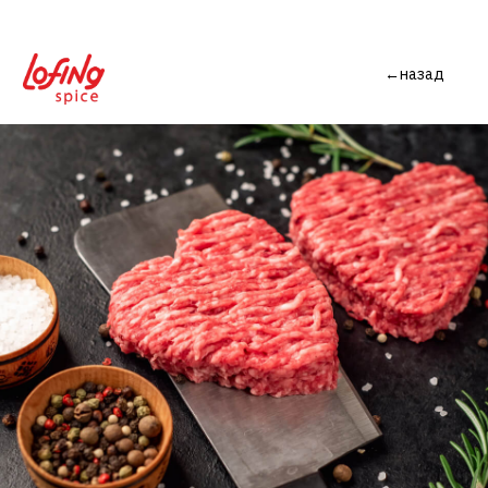
←назад