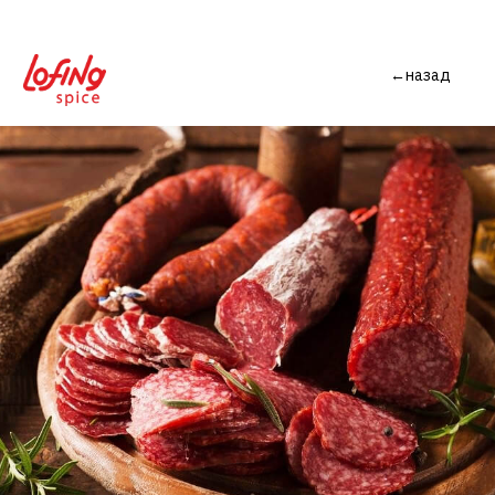
←назад