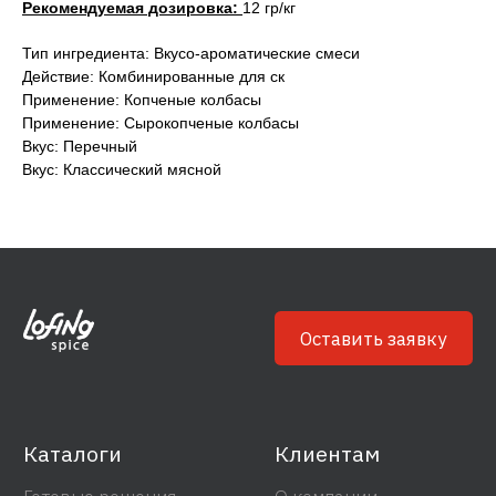
Рекомендуемая дозировка:
12 гр/кг
Каталоги
Клиентам
Тип ингредиента: Вкусо-ароматические смеси
Готовые решения
О компании
Действие: Комбинированные для ск
Ингредиенты
Блог
Применение: Копченые колбасы
Применение: Сырокопченые колбасы
Вкус: Перечный
Связаться
Сотрудничество
Вкус: Классический мясной
info@lofingspice.com
+7 495 268 0 777
Политика обработки персональных данных
Согласие на обработку персональных данных
© 2022 Лофинк Спайс Р