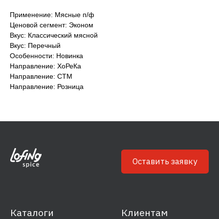
Применение: Мясные п/ф
Ценовой сегмент: Эконом
Каталоги
Клиентам
Вкус: Классический мясной
Готовые решения
О компании
Вкус: Перечный
Ингредиенты
Блог
Особенности: Новинка
Направление: ХоРеКа
Направление: СТМ
Связаться
Сотрудничество
Направление: Розница
info@lofingspice.com
+7 495 268 0 777
Политика обработки персональных данных
Согласие на обработку персональных данных
© 2022 Лофинк Спайс Р