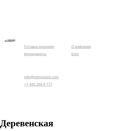
Каталоги
Клиентам
←назад
Готовые решения
О компании
Ингредиенты
Блог
Связаться
info@lofingspice.com
+7 495 268 0 777
Деревенская