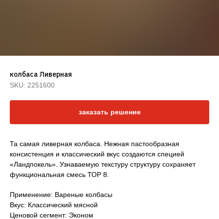
колбаса Ливерная
SKU:
2251600
заказать решение
Та самая ливерная колбаса. Нежная пастообразная
консистенция и классический вкус создаются специей
Оставить заявку
«Ландпокель». Узнаваемую текстуру структуру сохраняет
функциональная смесь ТОР 8.
Применение: Вареные колбасы
Каталоги
Клиентам
Вкус: Классический мясной
Готовые решения
О компании
Ценовой сегмент: Эконом