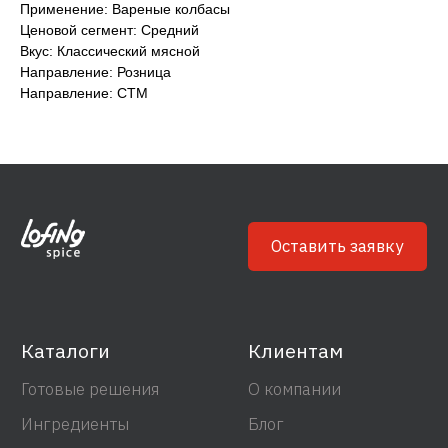
Применение: Вареные колбасы
Готовые решения
О компании
Ценовой сегмент: Средний
Ингредиенты
Блог
Вкус: Классический мясной
Направление: Розница
Направление: СТМ
Связаться
Сотрудничество
info@lofingspice.com
+7 495 268 0 777
Политика обработки персональных данных
Согласие на обработку персональных данных
© 2022 Лофинк Спайс Р