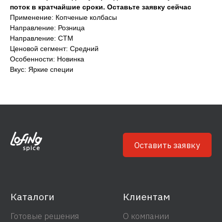
поток в кратчайшие сроки. Оставьте заявку сейчас
Каталоги
Клиентам
Применение: Копченые колбасы
Готовые решения
О компании
Направление: Розница
Направление: СТМ
Ингредиенты
Блог
Ценовой сегмент: Средний
Особенности: Новинка
Связаться
Сотрудничество
Вкус: Яркие специи
info@lofingspice.com
+7 495 268 0 777
Политика обработки персональных данных
Согласие на обработку персональных данных
© 2022 Лофинк Спайс Р