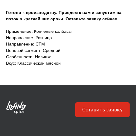
Оставить заявку
Готово к производству. Приедем к вам и запустим на
поток в кратчайшие сроки. Оставьте заявку сейчас
Каталоги
Клиентам
Применение: Копченые колбасы
Готовые решения
О компании
Направление: Розница
Ингредиенты
Блог
Направление: СТМ
Ценовой сегмент: Средний
Связаться
Сотрудничество
Особенности: Новинка
info@lofingspice.com
Вкус: Классический мясной
+7 495 268 0 777
Политика обработки персональных данных
Согласие на обработку персональных данных
© 2022 Лофинк Спайс Р