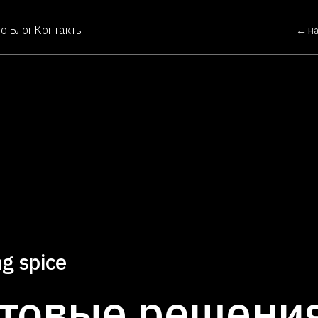
во
Блог
Контакты
← н
ng spice
отовые решени