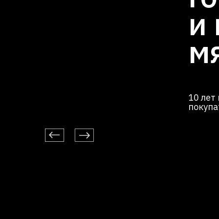
и
м
10 лет
покупа